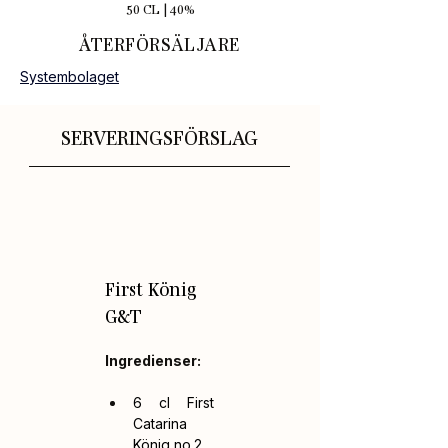
50 CL | 40%
ÅTERFÖRSÄLJARE
Systembolaget
SERVERINGSFÖRSLAG
First König 
G&T
Ingredienser:
6 cl First 
Catarina 
König no.2