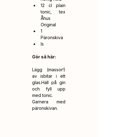
12 cl plain 
tonic, tex 
Åhus 
Original
1 
Päronskiva
Is
Gör så här:
Lägg (massor!) 
av isbitar i ett 
glas.Häll på gin 
och fyll upp 
med tonic.
Garnera med 
päronskivan. 