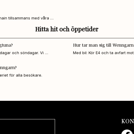
kning av våra giner.
på bästa sätt
hain tillsammans med våra 
Hitta hit och öppetider
igtuna?
Hur tar man sig till Wenngarn
rdagar och söndagar. Vi 
Med bil: Kör E4 och ta avfart mot
Med kollektivtrafik: Tåg till Märst
vid Venngarnsvägen, cirka 1,2 km 
Wenngarn?
eriet för alla besökare.
KON