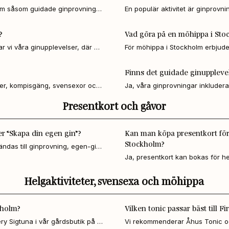
olm såsom guidade ginprovningar 
En populär aktivitet är ginprovni
ekt för vänner, familj eller 
Distillery Sigtuna. Ni lär er om 
på helgen.
personlig flaska hem.
?
Vad göra på en möhippa i Sto
vi våra ginupplevelser, där 
För möhippa i Stockholm erbjuder
lta i guidad ginprovning. 
deltagarna skapar sin egen gin, 
värd.
rolig och unik upplevelse.
Finns det guidade ginuppleve
pper, kompisgäng, svensexor och 
Ja, våra ginprovningar inkluder
om destillering i autentisk miljö
Presentkort och gåvor
er “Skapa din egen gin”?
Kan man köpa presentkort för
Stockholm?
ndas till ginprovning, egen-gin-
enngarn.
Ja, presentkort kan bokas för he
aktiviteter i Sigtuna, strax utanf
Helgaktiviteter, svensexa och möhippa
kholm?
Vilken tonic passar bäst till Fir
ry Sigtuna i vår gårdsbutik på 
Vi rekommenderar Åhus Tonic och