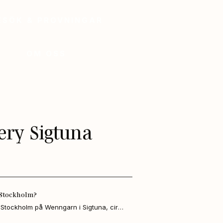
ESÖK & PROVNINGAR
OM OSS
lery Sigtuna
 Stockholm?
 Stockholm på Wenngarn i Sigtuna, cirka 
m. Perfekt för vänner, familj eller 