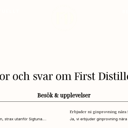
TUELLT
B
or och svar om First Distil
Besök & upplevelser
Erbjuder ni ginprovning nära
n, strax utanför Sigtuna.

Ja, vi erbjuder ginprovning nära
45 minuter från centrala Stockhol