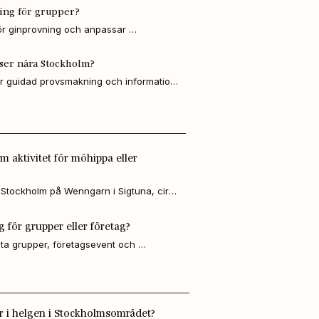
lats.
ing för grupper?
för ginprovning och anpassar 
lek och önskemål.
ser nära Stockholm?
ar guidad provsmakning och information 
 på Wenngarn.
 aktivitet för möhippa eller
 Stockholm på Wenngarn i Sigtuna, cirka 
m. Perfekt för vänner, familj eller 
lats.
g för grupper eller företag?
ata grupper, företagsevent och 
plägg och antal deltagare.
 i helgen i Stockholmsområdet?