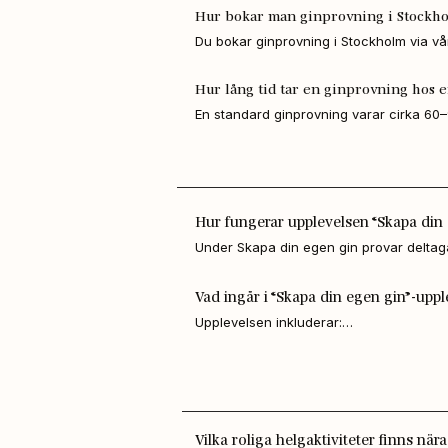
Hur bokar man ginprovning i Stockh
Du bokar ginprovning i Stockholm via vår
Från Stockholm eller Uppsala kör du E4:a
efter bokning för att garantera plats oc
Följ skyltar mot Wenngarn. Parkering finn
Hur lång tid tar en ginprovning hos e
Med kollektivtrafik:

En standard ginprovning varar cirka 60–9
 Ta tåg till Märsta station. Därifrån går b
provsmakning och guidning.
Restid cirka 30 minuter. Kliv av vid håll
det cirka 1,2 km promenad till destilleriet
Hur fungerar upplevelsen “Skapa din 
Under Skapa din egen gin provar deltag
cirka 40 olika essenser. Du skapar din e
flaska med personlig etikett att ta med 
Vad ingår i “Skapa din egen gin”-upp
Upplevelsen inkluderar:

Provsmakning av våra ekologiska giner

Experiment med olika botanicals

Skapande av egen gin med personlig etik
Vilka roliga helgaktiviteter finns nä