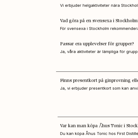
Vi erbjuder helgaktiviteter nära Stockh
Tips om Gin & Tonic och servering
och Skapa din egen gin på Wenngarn. Perf
företag som vill göra något annorlunda 
Vad göra på en svensexa i Stockholm
För svensexa i Stockholm rekommenderar 
hela gruppen får skapa egen gin eller de
Aktiviteten är social, lärorik och minnes
Passar era upplevelser för grupper?
Ja, våra aktiviteter är lämpliga för gru
möhippor i Stockholmsområdet.
Finns presentkort på ginprovning ell
Ja, vi erbjuder presentkort som kan anvä
upplevelsen och gårdsförsäljning på W
Var kan man köpa Åhus Tonic i Stoc
Du kan köpa Åhus Tonic hos First Distille