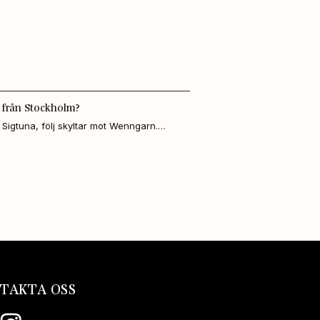
 från Stockholm?
 Sigtuna, följ skyltar mot Wenngarn.

a station, buss 579 mot Bålsta, kliv av 
promenad till destilleriet.
TAKTA OSS