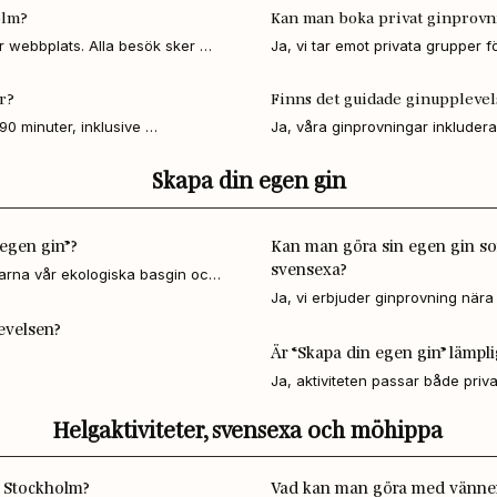
grupper som vill uppleva gin på p
olm?
Kan man boka privat ginprovn
 webbplats. Alla besök sker 
Ja, vi tar emot privata grupper 
n och tar avfart mot Sigtuna. 
h bästa upplevelse.
upplevelsen efter gruppens stor
s i området.

r?
Finns det guidade ginupplevel
0 minuter, inklusive 
Ja, våra ginprovningar inkluder
uss 579 mot Bålsta station. 
om destillering i autentisk miljö
plats Venngarnsvägen. Därefter är 
Skapa din egen gin
.
egen gin”?
Kan man göra sin egen gin som
svensexa?
arna vår ekologiska basgin och 
gen smakprofil och får en 50 cl 
Ja, vi erbjuder ginprovning nära
hem.
45 minuter från centrala Stockhol
levelsen?
grupper som vill uppleva gin på p
Är “Skapa din egen gin” lämpli
Ja, aktiviteten passar både priv
teambuilding. Vi kan anpassa up
Helgaktiviteter, svensexa och möhippa
ett

ra Stockholm?
Vad kan man göra med vänner