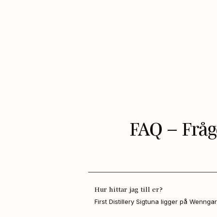
VÅRA DRYCKER
AK
FAQ – Fråg
Hur hittar jag till er?
First Distillery Sigtuna ligger på Wenngar
Med bil:
