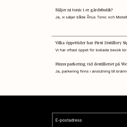
Wenngarn, samt kombinera med provsma
Säljer ni tonic i er gårdsbutik?
Ja, vi säljer både Åhus Tonic och Mistel
ekologiska giner.
Vilka öppettider har First Distillery S
Vi har oftast öppet för bokade besök lö
rekommenderar att boka i förväg.
Finns parkering vid destilleriet på 
Ja, parkering finns i anslutning till bränn