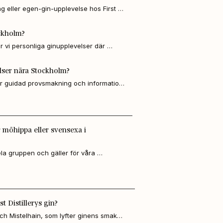
ng eller egen-gin-upplevelse hos First 
gin, provar smaker och får med er en 
ckholm?
 vi personliga ginupplevelser där 
provar våra ekologiska giner och får en 
lser nära Stockholm?
ar guidad provsmakning och information 
 på Wenngarn.
 möhippa eller svensexa i
la gruppen och gäller för våra 
ör Stockholm.
st Distillerys gin?
 Mistelhain, som lyfter ginens smaker 