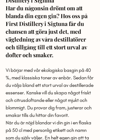
Distillery i Sigtuna
Har du någonsin drömt om att 
blanda din egen gin? Hos oss på 
First Distillery i Sigtuna får du 
chansen att göra just det, med 
vägledning av våra destillatörer 
och tillgång till ett stort urval av 
dofter och smaker.
Vi börjar med vår ekologiska basgin på 40 
%, med klassiska toner av enbär. Sedan får 
du välja bland ett stort urval av destillerade 
essenser. Kanske vill du skapa något friskt 
och citrusdoftande eller något mjukt och 
blommigt. Du provar dig fram, justerar och 
smakar tills du hittar din favorit.
När du är nöjd blandar vi din gin i en flaska 
på 50 cl med personlig etikett och namn 
som du själv väljer. En helt egen gin att ta 