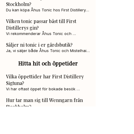
Stockholm?
Du kan köpa Åhus Tonic hos First Distillery 
Sigtuna i vår gårdsbutik på Wenngarn, samt 
Vilken tonic passar bäst till First
kombinera med provsmakning av våra giner.
Distillerys gin?
Vi rekommenderar Åhus Tonic och 
Mistelhain, som lyfter ginens smaker på 
Säljer ni tonic i er gårdsbutik?
bästa sätt
Ja, vi säljer både Åhus Tonic och Mistelhain 
tillsammans med våra ekologiska giner.
Hitta hit och öppetider
Vilka öppettider har First Distillery
Sigtuna?
Vi har oftast öppet för bokade besök 
lördagar och söndagar. Vi rekommenderar 
Hur tar man sig till Wenngarn från
att boka i förväg.
Stockholm?
Med bil: Kör E4 och ta avfart mot Sigtuna, 
följ skyltar mot Wenngarn.

Finns parkering vid destilleriet på
Med kollektivtrafik: Tåg till Märsta station, 
Wenngarn?
buss 579 mot Bålsta, kliv av vid 