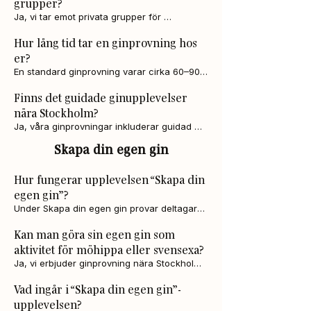
grupper?
minuter. Kliv av vid hållplats 
Ja, vi tar emot privata grupper för 
Venngarnsvägen. Därefter är det cirka 1,2 
ginprovning och anpassar upplevelsen efter 
km promenad till destilleriet.
Hur lång tid tar en ginprovning hos
gruppens storlek och önskemål.
er?
En standard ginprovning varar cirka 60–90 
minuter, inklusive provsmakning och 
Finns det guidade ginupplevelser
guidning.
nära Stockholm?
Ja, våra ginprovningar inkluderar guidad 
provsmakning och information om 
Skapa din egen gin
destillering i autentisk miljö på Wenngarn.
Hur fungerar upplevelsen “Skapa din
egen gin”?
Under Skapa din egen gin provar deltagarna 
vår ekologiska basgin och cirka 40 olika 
Kan man göra sin egen gin som
essenser. Du skapar din egen smakprofil 
aktivitet för möhippa eller svensexa?
och får en 50 cl flaska med personlig etikett 
att ta med hem.
Ja, vi erbjuder ginprovning nära Stockholm 
på Wenngarn i Sigtuna, cirka 45 minuter 
Vad ingår i “Skapa din egen gin”-
från centrala Stockholm. Perfekt för vänner, 
upplevelsen?
familj eller grupper som vill uppleva gin på 