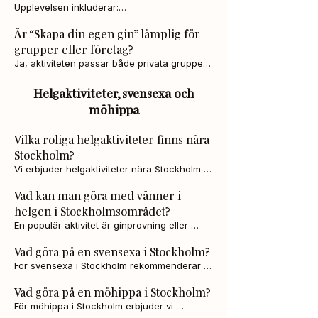
plats.
Upplevelsen inkluderar:

Är “Skapa din egen gin” lämplig för
Provsmakning av våra ekologiska giner

grupper eller företag?
Experiment med olika botanicals

Ja, aktiviteten passar både privata grupper, 
företagsevent och teambuilding. Vi kan 
Skapande av egen gin med personlig etikett

anpassa upplägg och antal deltagare.
Helgaktiviteter, svensexa och
möhippa
Tips om Gin & Tonic och servering
Vilka roliga helgaktiviteter finns nära
Stockholm?
Vi erbjuder helgaktiviteter nära Stockholm 
såsom guidade ginprovningar och Skapa 
Vad kan man göra med vänner i
din egen gin på Wenngarn. Perfekt för 
helgen i Stockholmsområdet?
vänner, familj eller företag som vill göra 
något annorlunda på helgen.
En populär aktivitet är ginprovning eller 
egen-gin-upplevelse hos First Distillery 
Vad göra på en svensexa i Stockholm?
Sigtuna. Ni lär er om gin, provar smaker och 
får med er en personlig flaska hem.
För svensexa i Stockholm rekommenderar vi 
våra ginupplevelser, där hela gruppen får 
Vad göra på en möhippa i Stockholm?
skapa egen gin eller delta i guidad 
ginprovning. Aktiviteten är social, lärorik och 
För möhippa i Stockholm erbjuder vi 