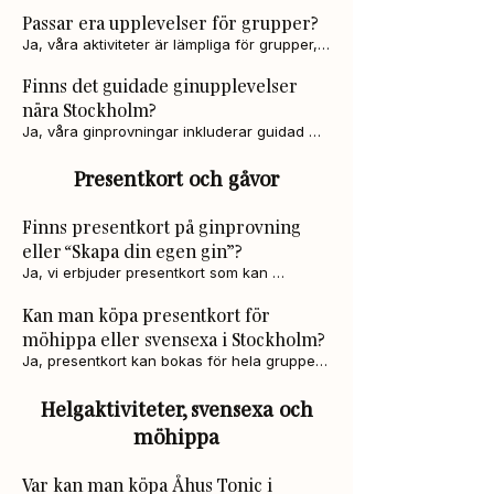
minnesvärd.
personliga ginupplevelser där deltagarna 
Passar era upplevelser för grupper?
skapar sin egen gin, provar våra ekologiska 
giner och får en rolig och unik upplevelse.
Ja, våra aktiviteter är lämpliga för grupper, 
kompisgäng, svensexor och möhippor i 
Finns det guidade ginupplevelser
Stockholmsområdet.
nära Stockholm?
Ja, våra ginprovningar inkluderar guidad 
provsmakning och information om 
destillering i autentisk miljö på Wenngarn.
Presentkort och gåvor
Finns presentkort på ginprovning
eller “Skapa din egen gin”?
Ja, vi erbjuder presentkort som kan 
användas till ginprovning, egen-gin-
Kan man köpa presentkort för
upplevelsen och gårdsförsäljning på 
Wenngarn.
möhippa eller svensexa i Stockholm?
Ja, presentkort kan bokas för hela gruppen 
och gäller för våra aktiviteter i Sigtuna, strax 
utanför Stockholm.
Helgaktiviteter, svensexa och
möhippa
Var kan man köpa Åhus Tonic i