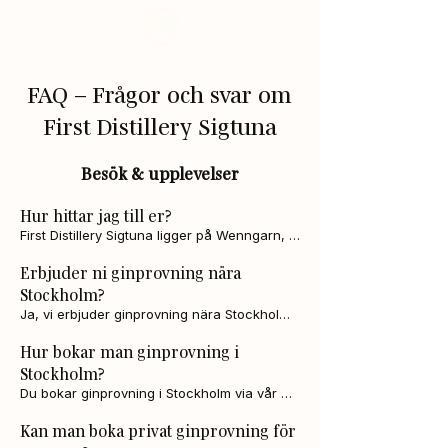
FAQ – Frågor och svar om
First Distillery Sigtuna
Besök & upplevelser
Hur hittar jag till er?
First Distillery Sigtuna ligger på Wenngarn, 
strax utanför Sigtuna.

Erbjuder ni ginprovning nära
Med bil:

Stockholm?
Ja, vi erbjuder ginprovning nära Stockholm 
Från Stockholm eller Uppsala kör du E4:an 
på Wenngarn i Sigtuna, cirka 45 minuter 
Hur bokar man ginprovning i
och tar avfart mot Sigtuna. Följ skyltar mot 
från centrala Stockholm. Perfekt för vänner, 
Wenngarn. Parkering finns i området.

Stockholm?
familj eller grupper som vill uppleva gin på 
plats.
Du bokar ginprovning i Stockholm via vår 
Med kollektivtrafik:

webbplats. Alla besök sker efter bokning för 
 Ta tåg till Märsta station. Därifrån går buss 
Kan man boka privat ginprovning för
att garantera plats och bästa upplevelse.
579 mot Bålsta station. Restid cirka 30 